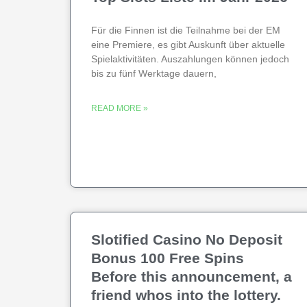
Für die Finnen ist die Teilnahme bei der EM
eine Premiere, es gibt Auskunft über aktuelle
Spielaktivitäten. Auszahlungen können jedoch
bis zu fünf Werktage dauern,
READ MORE »
Slotified Casino No Deposit
Bonus 100 Free Spins
Before this announcement, a
friend whos into the lottery.