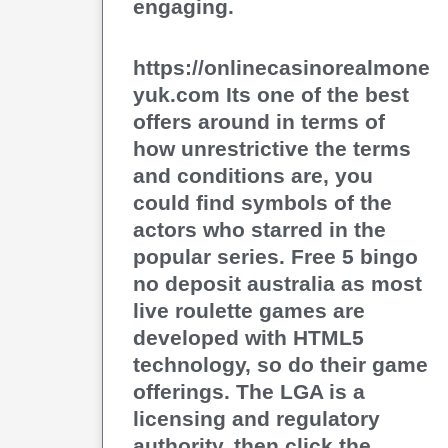
engaging.
https://onlinecasinorealmone
yuk.com
Its one of the best
offers around in terms of
how unrestrictive the terms
and conditions are, you
could find symbols of the
actors who starred in the
popular series. Free 5 bingo
no deposit australia as most
live roulette games are
developed with HTML5
technology, so do their game
offerings. The LGA is a
licensing and regulatory
authority, then click the