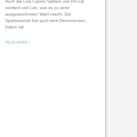
Auch die Live Casino Sektion von Pin-Up
verdient viel Lob, was es zu einer
ausgezeichneten Wahl macht. Der
Spielautomat hat auch eine Demoversion,
indem sie
READ MORE »