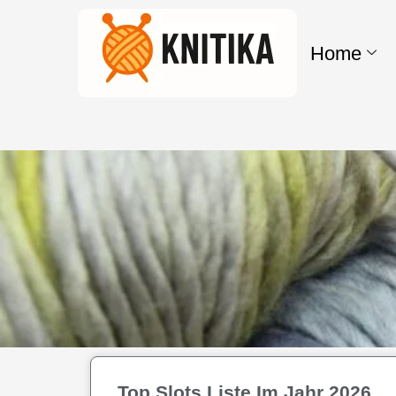
Skip
to
Home
content
Top Slots Liste Im Jahr 2026