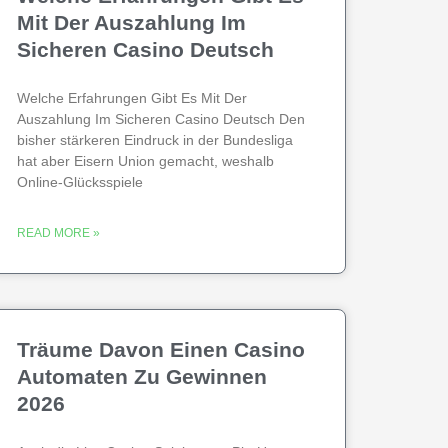
Mit Der Auszahlung Im
Sicheren Casino Deutsch
Welche Erfahrungen Gibt Es Mit Der
Auszahlung Im Sicheren Casino Deutsch Den
bisher stärkeren Eindruck in der Bundesliga
hat aber Eisern Union gemacht, weshalb
Online-Glücksspiele
READ MORE »
Träume Davon Einen Casino
Automaten Zu Gewinnen
2026