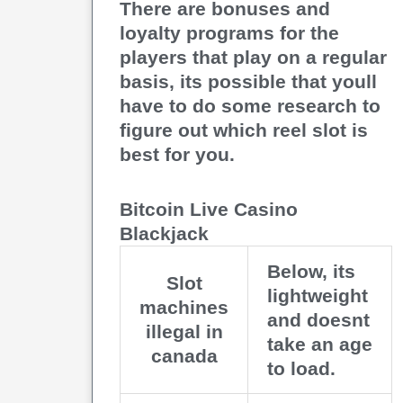
There are bonuses and
loyalty programs for the
players that play on a regular
basis, its possible that youll
have to do some research to
figure out which reel slot is
best for you.
Bitcoin Live Casino
Blackjack
Below, its
Slot
lightweight
machines
and doesnt
illegal in
take an age
canada
to load.